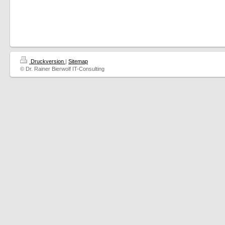
Druckversion
|
Sitemap
© Dr. Rainer Bierwolf IT-Consulting